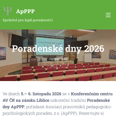
ApPPP
Společně pro lepší poradenství
Poradenské dny 2026
09.04.2026
Ve dnech
5.– 6. listopadu 2026
se v
Konferenčním centru
AV ČR na zámku Liblice
uskuteční tradiční
Poradenské
dny ApPPP
, pořádané Asociací pracovníků pedagogicko-
psychologických poraden, z.s. (ApPPP). Rezervujte si