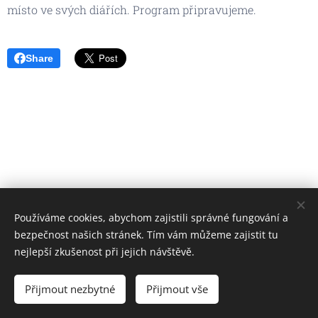
místo ve svých diářích. Program připravujeme.
Share
Používáme cookies, abychom zajistili správné fungování a
bezpečnost našich stránek. Tím vám můžeme zajistit tu
nejlepší zkušenost při jejich návštěvě.
Obrázky poskytl
Pexels
Přijmout nezbytné
Přijmout vše
Cookies