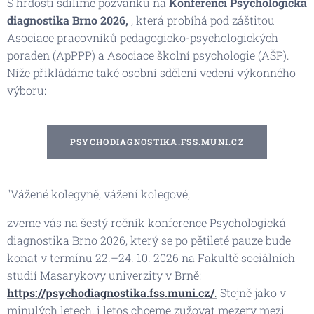
S hrdostí sdílíme pozvánku na
Konferenci Psychologická
diagnostika Brno 2026,
, která probíhá pod záštitou
Asociace pracovníků pedagogicko-psychologických
poraden (ApPPP) a Asociace školní psychologie (AŠP).
Níže přikládáme také osobní sdělení vedení výkonného
výboru:
PSYCHODIAGNOSTIKA.FSS.MUNI.CZ
"Vážené kolegyně, vážení kolegové,
zveme vás na šestý ročník konference Psychologická
diagnostika Brno 2026, který se po pětileté pauze bude
konat v termínu 22.–24. 10. 2026 na Fakultě sociálních
studií Masarykovy univerzity v Brně:
https://psychodiagnostika.fss.muni.cz/
.
Stejně jako v
minulých letech, i letos chceme zužovat mezery mezi