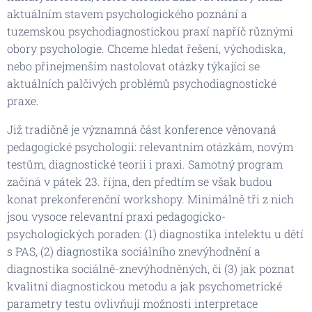
aktuálním stavem psychologického poznání a
tuzemskou psychodiagnostickou praxí napříč různými
obory psychologie. Chceme hledat řešení, východiska,
nebo přinejmenším nastolovat otázky týkající se
aktuálních palčivých problémů psychodiagnostické
praxe.
Již tradičně je významná část konference věnovaná
pedagogické psychologii: relevantním otázkám, novým
testům, diagnostické teorii i praxi. Samotný program
začíná v pátek 23. října, den předtím se však budou
konat prekonferenční workshopy. Minimálně tři z nich
jsou vysoce relevantní praxi pedagogicko-
psychologických poraden: (1) diagnostika intelektu u dětí
s PAS, (2) diagnostika sociálního znevýhodnění a
diagnostika sociálně-znevýhodněných, či (3) jak poznat
kvalitní diagnostickou metodu a jak psychometrické
parametry testu ovlivňují možnosti interpretace