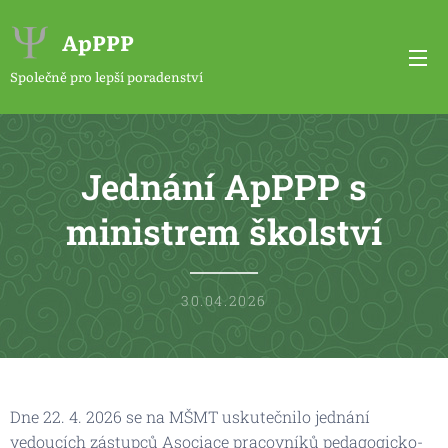
ApPPP
Společně pro lepší poradenství
Jednání ApPPP s
ministrem školství
30.04.2026
Dne 22. 4. 2026 se na MŠMT uskutečnilo jednání
vedoucích zástupců Asociace pracovníků pedagogicko-