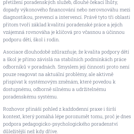
přetížení poradenských služeb, dlouhé čekací lhůty,
dopady výkonového financování nebo nerovnováhu mezi
diagnostikou, prevencí a intervencí. Právě tyto tři oblasti
přitom tvoří základ kvalitní poradenské práce a jejich
vzájemná rovnováha je klíčová pro včasnou a účinnou
podporu dětí, škol i rodin.
Asociace dlouhodobě zdůrazňuje, že kvalita podpory dětí
a škol je přímo závislá na stabilních podmínkách práce
odborníků v poradnách. Smyslem její činnosti proto není
pouze reagovat na aktuální problémy, ale aktivně
přispívat k systémovým změnám, které povedou k
dostupnému, odborně silnému a udržitelnému
poradenskému systému.
Rozhovor přináší pohled z každodenní praxe i širší
kontext, který pomáhá lépe porozumět tomu, proč je dnes
podpora pedagogicko-psychologického poradenství
důležitější než kdy dříve.